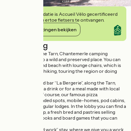
2
/
22
Deze accommodatie is Accueil Vélo gecertificeerd
en verbindt zich ertoe fietsers te ontvangen.
Haar verplichtingen bekijken
Beschrijving
On the banks of the Tarn, Chantemerle camping
welcomes you into a wild and preserved place. You can
enjoy a private sand beach with lounge chairs, which is
ideal after a day of hiking, touring the region or doing
nature activities.
Our restaurant and bar “La Bergerie”, along the Tarn,
welcomes you for a drink or for a meal made with local
specialties, and, of course, our famous pizza.
We have large, shaded spots, mobile-homes, pod cabins,
tipi-homes and regular lodges. In the lobby you can find a
small grocery shop, a fresh bred and pastries selling
space as well as books and board games that you can
borrow for free.
We offer a “Nomad work” stay, where we give you a work