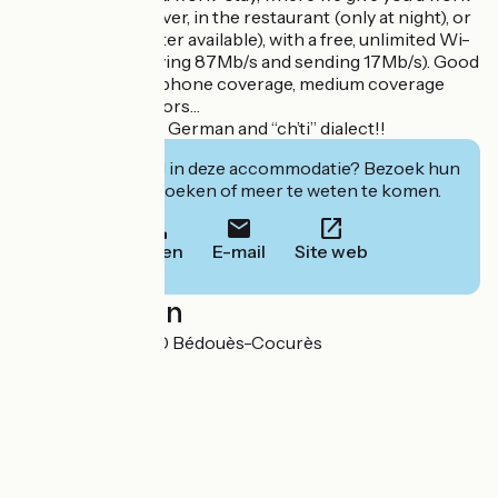
space along the river, in the restaurant (only at night), or
in the lobby (printer available), with a free, unlimited Wi-
Fi hotspot (receiving 87Mb/s and sending 17Mb/s). Good
Orange and Free phone coverage, medium coverage
with other operators…
We speak English, German and “ch’ti” dialect!!
Geïnteresseerd in deze accommodatie? Bezoek hun
website om te boeken of meer te weten te komen.
Bellen
E-mail
Site web
Localisation
La Pontèze 48400 Bédouès-Cocurès