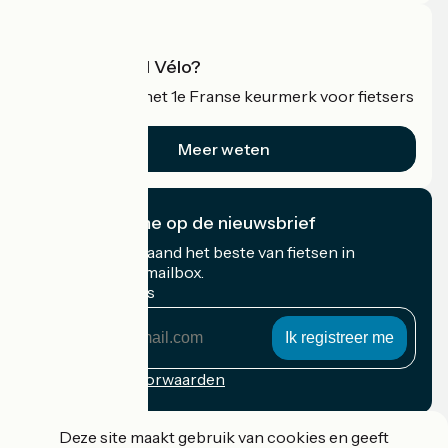
Wat is Accueil Vélo?
Accueil Vélo is het 1e Franse keurmerk voor fietsers
op vakantie.
Meer weten
Ik abonneer me op de nieuwsbrief
Ontvang elke maand het beste van fietsen in
Frankrijk in uw mailbox.
Mijn e-mailadres
Mijn
e-
mailadres
Inschrijvingsvoorwaarden
Gefinancierd in het kader van Destination France
Deze site maakt gebruik van cookies en geeft