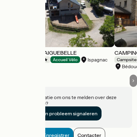
CAMPING DE L'AIGUEBELLE
CAMPIN
Ispagnac
Campsites
Accueil Vélo
Campsite
Bédou
Heeft u informatie om ons te melden over deze
accommodatie?
Een probleem signaleren
Enregistrer
Contacter