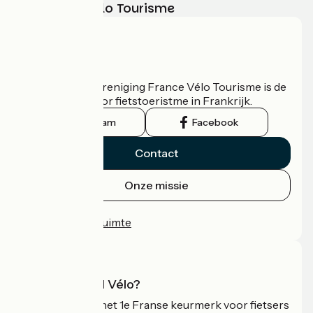
met France Vélo Tourisme
Wie zijn we?
De nationale vereniging France Vélo Tourisme is de
officiële gids voor fietstoeristme in Frankrijk.
Instagram
Facebook
Contact
Onze missie
Persruimte
Professionele ruimte
Wat is Accueil Vélo?
Accueil Vélo is het 1e Franse keurmerk voor fietsers