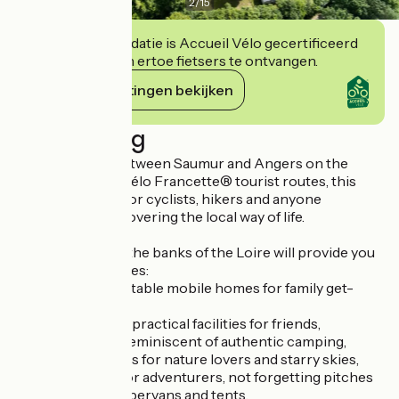
2
/
15
Deze accommodatie is Accueil Vélo gecertificeerd
en verbindt zich ertoe fietsers te ontvangen.
Haar verplichtingen bekijken
Beschrijving
Ideally situated between Saumur and Angers on the
Loire à Vélo and Vélo Francette® tourist routes, this
campsite is ideal for cyclists, hikers and anyone
interested in discovering the local way of life.
The campsite on the banks of the Loire will provide you
with quality services:
- rental of comfortable mobile homes for family get-
togethers,
- lodge tents with practical facilities for friends,
- bungalow hire, reminiscent of authentic camping,
- Bivouacs on stilts for nature lovers and starry skies,
- trekking tents for adventurers, not forgetting pitches
for caravans, campervans and tents,