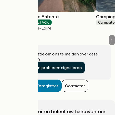
Camping Terre d'Entente
Camping 
Campsites
Accueil Vélo
Campsite
Gennes-Val-de-Loire
Heeft u informatie om ons te melden over deze
accommodatie?
Een probleem signaleren
Enregistrer
Contacter
Kies, bereid voor en beleef uw fietsavontuur