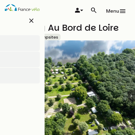
Overslaan
en
Menu
naar
close
de
Camping Au Bord de Loire
inhoud
gaan
Accueil Vélo
Campsites