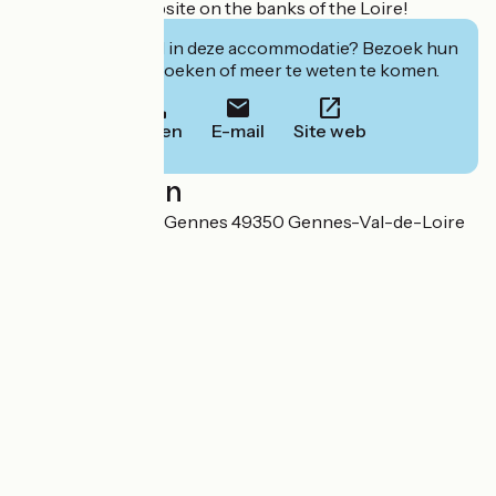
bored at the campsite on the banks of the Loire!
Geïnteresseerd in deze accommodatie? Bezoek hun
website om te boeken of meer te weten te komen.
Bellen
E-mail
Site web
Localisation
1 place du 19 mars Gennes 49350 Gennes-Val-de-Loire