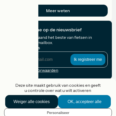
op vakantie.
Meer weten
Ik abonneer me op de nieuwsbrief
Ontvang elke maand het beste van fietsen in
Frankrijk in uw mailbox.
Mijn e-mailadres
Mijn
e-
mailadres
Inschrijvingsvoorwaarden
Gefinancierd in het kader van Destination France
Deze site maakt gebruik van cookies en geeft
u controle over wat u wilt activeren
Weiger alle cookies
OK, accepteer alle
Accueil Vélo Pro
Contact
Personaliseer
Wettelijke informatie