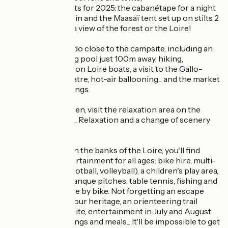
and 2 new products for 2025: the cabanétape for a night
in an all-wood cabin and the Maasaï tent set up on stilts 2
metres high with a view of the forest or the Loire!
There's plenty to do close to the campsite, including an
outdoor swimming pool just 100m away, hiking,
canoeing, cruises on Loire boats, a visit to the Gallo-
Roman amphitheatre, hot-air ballooning... and the market
on Tuesday mornings.
For a moment of zen, visit the relaxation area on the
banks of the Loire. Relaxation and a change of scenery
are guaranteed!
At the campsite on the banks of the Loire, you'll find
activities and entertainment for all ages: bike hire, multi-
sports pitches (football, volleyball), a children's play area,
table football, petanque pitches, table tennis, fishing and
exploring the Loire by bike. Not forgetting an escape
game to discover our heritage, an orienteering trail
around the campsite, entertainment in July and August
and themed evenings and meals... It'll be impossible to get