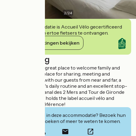
2
/
24
Deze accommodatie is Accueil Vélo gecertificeerd
en verbindt zich ertoe fietsers te ontvangen.
Haar verplichtingen bekijken
Beschrijving
Villa l'Estuaire is a great place to welcome family and
friends. It's also a place for sharing, meeting and
exchanging ideas with our guests from near and far, a
break in everyone's daily routine and an excellent stop-
off point on the Canal des 2 Mers and Tour de Gironde
cycle routes. Now holds the label accueil vélo and
chambre d'hôte référence!
Geïnteresseerd in deze accommodatie? Bezoek hun
website om te boeken of meer te weten te komen.