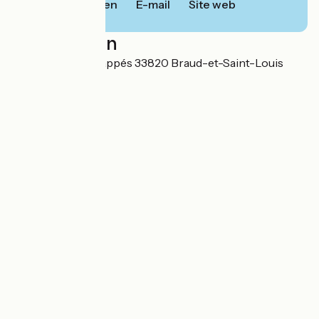
Bellen
E-mail
Site web
Localisation
13 Lieu-dit Les Frappés 33820 Braud-et-Saint-Louis