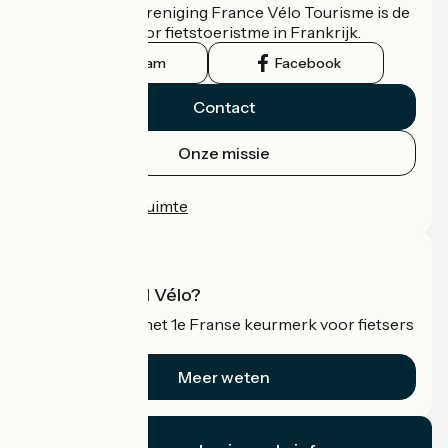
De nationale vereniging France Vélo Tourisme is de
officiële gids voor fietstoeristme in Frankrijk.
Instagram
Facebook
Contact
Onze missie
Persruimte
Professionele ruimte
Wat is Accueil Vélo?
Accueil Vélo is het 1e Franse keurmerk voor fietsers
op vakantie.
Meer weten