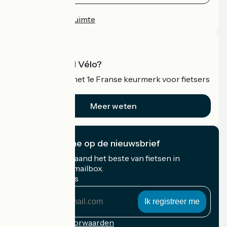
Persruimte
Professionele ruimte
Wat is Accueil Vélo?
Accueil Vélo is het 1e Franse keurmerk voor fietsers
op vakantie.
Meer weten
Ik abonneer me op de nieuwsbrief
Ontvang elke maand het beste van fietsen in
Frankrijk in uw mailbox.
Mijn e-mailadres
Mijn
e-
mailadres
Inschrijvingsvoorwaarden