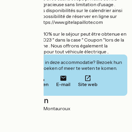
votre disposition gracieuse sans limitation d'usage .
Vous trouverez les disponibilités sur le calendrier ainsi
que les tarifs et la possibilité de réserver en ligne sur
notre site web : https://www.gitelapaillote.com
Une réduction de 10% sur le séjour peut être obtenue en
tapant " Mimosa 2023 " dans la case " Coupon "lors de la
réservation en ligne . Nous offrons également la
recharge gratuite pour tout véhicule électrique ..
Geïnteresseerd in deze accommodatie? Bezoek hun
website om te boeken of meer te weten te komen.
Bellen
E-mail
Site web
Localisation
1911 RD 37 83440 Montauroux