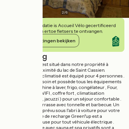
2
/
6
Deze accommodatie is Accueil Vélo gecertificeerd
en verbindt zich ertoe fietsers te ontvangen.
Haar verplichtingen bekijken
Beschrijving
Le Gite la Paillote est situé dans notre propriété à
Montauroux à proximité du lac de Saint Cassien.
Cet appartement climatisé est équipé pour 4 personnes .
Il est décoré avec soin et possède tous les équipements
nécessaires (Machine à laver, frigo, congélateur , Four,
Micro-onde, TV, WIFI , coffre fort , climatisation
réversible , Sauna , jacuzzi ) pour un séjour confortable .
Il dispose d'une terrasse avec tonnelle et barbecue. Un
emplacement est prévu sous l'abri à voiture pour votre
véhicule. une prise de recharge Green"up est a
disposition gracieuse pour tout véhicule électrique .
Un espace détente avec sauna et spa privatifs sont a