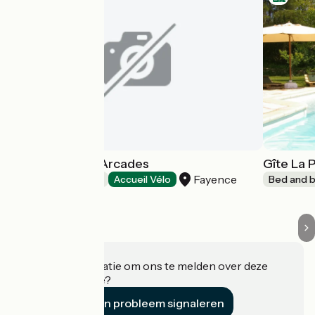
Résidence Les Arcades
Gîte La P
Fayence
Bed and breakfast
Accueil Vélo
Bed and b
Heeft u informatie om ons te melden over deze
accommodatie?
Een probleem signaleren