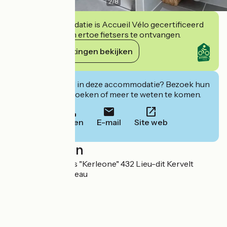
2
/
8
Deze accommodatie is Accueil Vélo gecertificeerd
en verbindt zich ertoe fietsers te ontvangen.
Haar verplichtingen bekijken
Geïnteresseerd in deze accommodatie? Bezoek hun
website om te boeken of meer te weten te komen.
Bellen
E-mail
Site web
Localisation
Chambres d'hôtes "Kerleone" 432 Lieu-dit Kervelt
29880 Plouguerneau