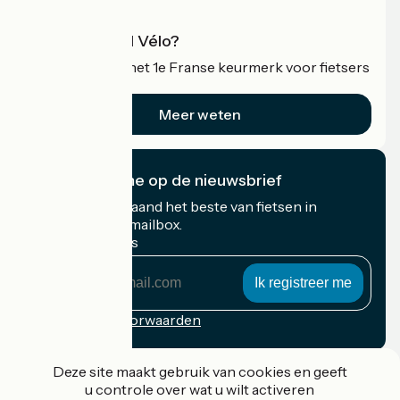
Wat is Accueil Vélo?
Accueil Vélo is het 1e Franse keurmerk voor fietsers
op vakantie.
Meer weten
Ik abonneer me op de nieuwsbrief
Ontvang elke maand het beste van fietsen in
Frankrijk in uw mailbox.
Mijn e-mailadres
Mijn
e-
mailadres
Inschrijvingsvoorwaarden
Gefinancierd in het kader van Destination France
Deze site maakt gebruik van cookies en geeft
u controle over wat u wilt activeren