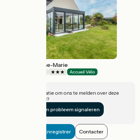
MESSAGER Anne-Marie
Bed and breakfast
Accueil Vélo
Plouguerneau
Heeft u informatie om ons te melden over deze
accommodatie?
Een probleem signaleren
Enregistrer
Contacter