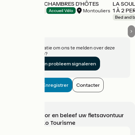
MONTE VINEA CHAMBRES D'HÔTES
LA SOUL
1 À 2 P
Montouliers
Bed and breakfast
Accueil Vélo
Bed and b
Heeft u informatie om ons te melden over deze
accommodatie?
Een probleem signaleren
Enregistrer
Contacter
Kies, bereid voor en beleef uw fietsavontuur
met France Vélo Tourisme