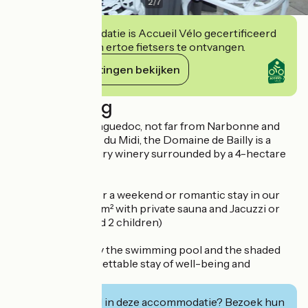
2
/
7
Deze accommodatie is Accueil Vélo gecertificeerd
en verbindt zich ertoe fietsers te ontvangen.
Haar verplichtingen bekijken
Beschrijving
In the heart of Languedoc, not far from Narbonne and
close to the Canal du Midi, the Domaine de Bailly is a
former 18th century winery surrounded by a 4-hectare
park.
Romantic place for a weekend or romantic stay in our
luxury suite of 80 m² with private sauna and Jacuzzi or
family (2 adults and 2 children)
You can also enjoy the swimming pool and the shaded
park for an unforgettable stay of well-being and
relaxation.
Geïnteresseerd in deze accommodatie? Bezoek hun