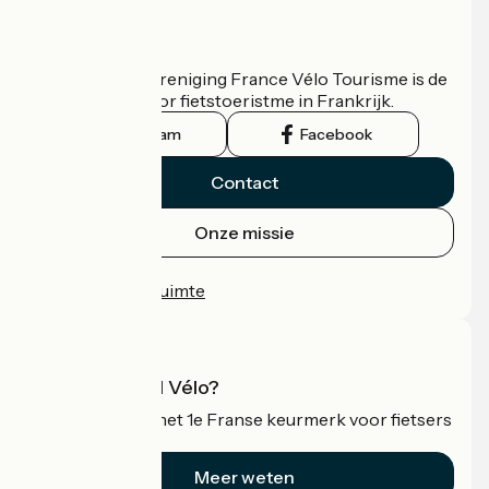
Wie zijn we?
De nationale vereniging France Vélo Tourisme is de
officiële gids voor fietstoeristme in Frankrijk.
Instagram
Facebook
Contact
Onze missie
Persruimte
Professionele ruimte
Wat is Accueil Vélo?
Accueil Vélo is het 1e Franse keurmerk voor fietsers
op vakantie.
Meer weten