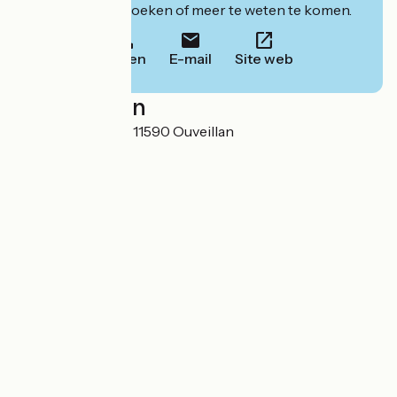
website om te boeken of meer te weten te komen.
Bellen
E-mail
Site web
Localisation
Domaine de Bailly 11590 Ouveillan