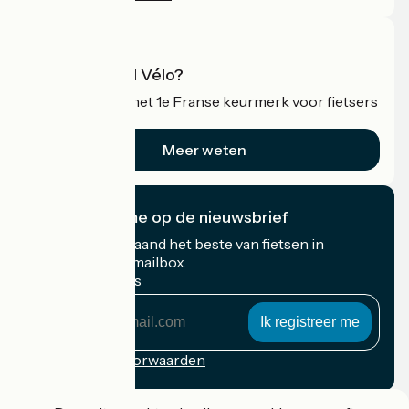
Wat is Accueil Vélo?
Accueil Vélo is het 1e Franse keurmerk voor fietsers
op vakantie.
Meer weten
Ik abonneer me op de nieuwsbrief
Ontvang elke maand het beste van fietsen in
Frankrijk in uw mailbox.
Mijn e-mailadres
Mijn
e-
mailadres
Inschrijvingsvoorwaarden
Gefinancierd in het kader van Destination France