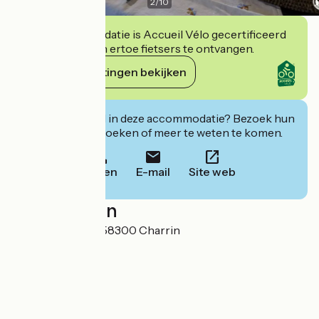
2
/
10
Deze accommodatie is Accueil Vélo gecertificeerd
en verbindt zich ertoe fietsers te ontvangen.
Haar verplichtingen bekijken
Geïnteresseerd in deze accommodatie? Bezoek hun
website om te boeken of meer te weten te komen.
Bellen
E-mail
Site web
Localisation
9 Rue de Tingeat 58300 Charrin