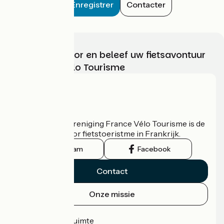
Enregistrer
Contacter
Kies, bereid voor en beleef uw fietsavontuur
met France Vélo Tourisme
Wie zijn we?
De nationale vereniging France Vélo Tourisme is de
officiële gids voor fietstoeristme in Frankrijk.
Instagram
Facebook
Contact
Onze missie
Persruimte
Professionele ruimte