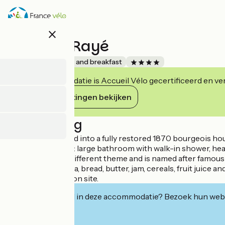
Overslaan
en
naar
close
de
Le Rhino Rayé
inhoud
gaan
Accueil Vélo
Bed and breakfast
Deze accommodatie is Accueil Vélo gecertificeerd en verb
Haar verplichtingen bekijken
Beschrijving
You'll be welcomed into a fully restored 1870 bourgeois ho
modern comforts: large bathroom with walk-in shower, heated
Each room has a different theme and is named after famous 
includes coffee, tea, bread, butter, jam, cereals, fruit juice 
recharging point on site.
Geïnteresseerd in deze accommodatie? Bezoek hun webs