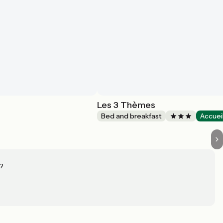
Les 3 Thèmes
Bed and breakfast
Accuei
?