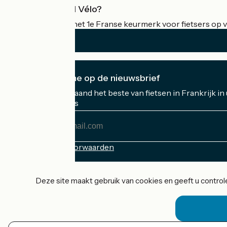
Wat is Accueil Vélo?
Accueil Vélo is het 1e Franse keurmerk voor fietsers op v
Ik abonneer me op de nieuwsbrief
Ontvang elke maand het beste van fietsen in Frankrijk in
Mijn e-mailadres
Mijn
e-
mailadres
Inschrijvingsvoorwaarden
Gefinancierd in het kader van Destination France
Deze site maakt gebruik van cookies en geeft u controle
Accueil Vélo Pro
Contact