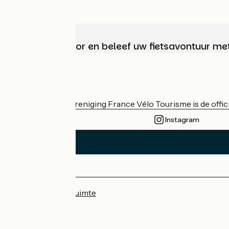
Kies, bereid voor en beleef uw fietsavontuur me
Wie zijn we?
De nationale vereniging France Vélo Tourisme is de officië
Instagram
Persruimte
Professionele ruimte