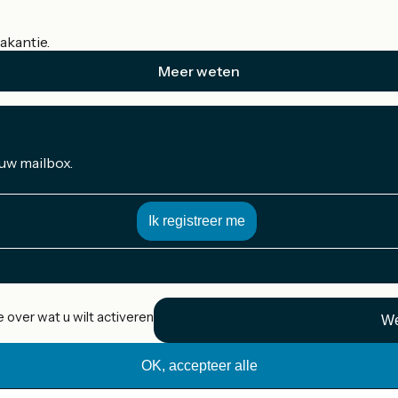
akantie.
Meer weten
 uw mailbox.
 over wat u wilt activeren
We
OK, accepteer alle