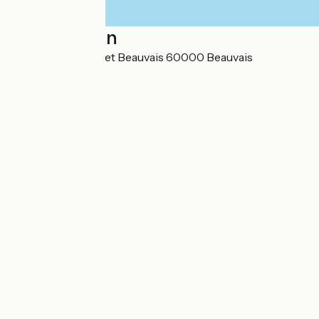
Localisation
6 rue Jules Michelet Beauvais 60000 Beauvais