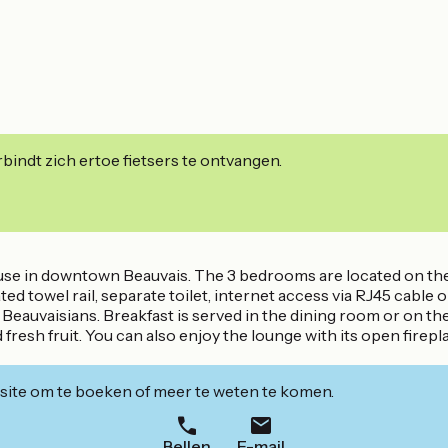
indt zich ertoe fietsers te ontvangen.
use in downtown Beauvais. The 3 bedrooms are located on the 
 towel rail, separate toilet, internet access via RJ45 cable o
Beauvaisians. Breakfast is served in the dining room or on th
and fresh fruit. You can also enjoy the lounge with its open fire
ite om te boeken of meer te weten te komen.
Bellen
E-mail