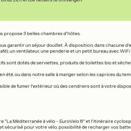
ous propose 3 belles chambres d'hôtes.
s garantir un séjour douillet. À disposition, dans chacune d'ent
 café), un ventilateur, une penderie et un petit bureau avec WiFi 
atifs sont dotés de serviettes, produits de toilettes bio et sèc
 en été, ou dans notre salle à manger selon les caprices du tem
ble de fumer l'extérieur où des cendriers sont à votre dispos
 "La Méditerranée à vélo - EuroVelo 8" et l'itinéraire cyclospor
 et sécurisé pour votre vélo, possibilité de recharger vos batter