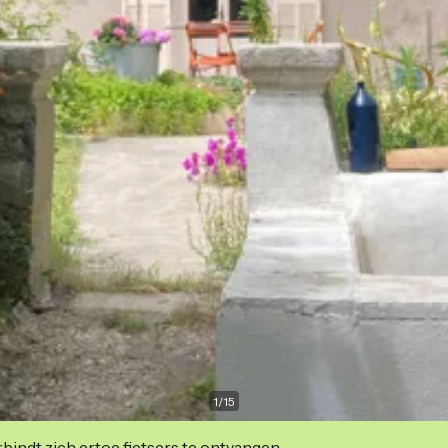
1
/
15
indt zich ertoe fietsers te ontvangen.