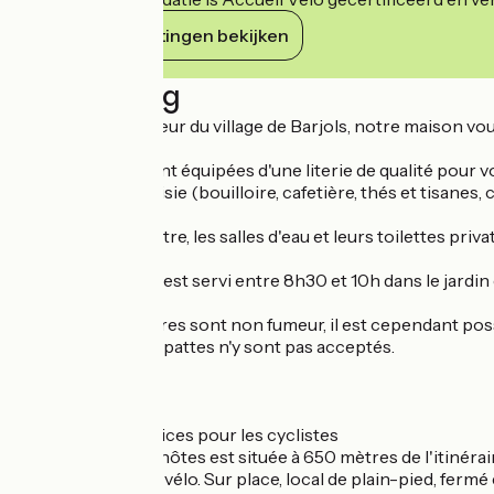
Haar verplichtingen bekijken
Beschrijving
Située en plein cœur du village de Barjols, notre maison v
Nos chambres sont équipées d'une literie de qualité pour vou
plateau de courtoisie (bouilloire, cafetière, thés et tisanes,
Pour votre bien-être, les salles d'eau et leurs toilettes priv
Le petit-déjeuner est servi entre 8h30 et 10h dans le jardin
Toutes les chambres sont non fumeur, il est cependant possi
Nos amis à quatre pattes n'y sont pas acceptés.
Gîte sur place.
Accueil Vélo, services pour les cyclistes
Cette chambre d'hôtes est située à 650 mètres de l'itinéraire
plusieurs boucles vélo. Sur place, local de plain-pied, fermé