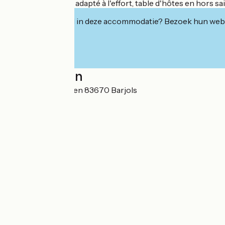
déjeuner complet adapté à l'effort, table d'hôtes en hors 
Geïnteresseerd in deze accommodatie? Bezoek hun webs
Localisation
12 Rue des Audiffren 83670 Barjols