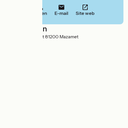
Bellen
E-mail
Site web
Localisation
20 boulevard Soult 81200 Mazamet