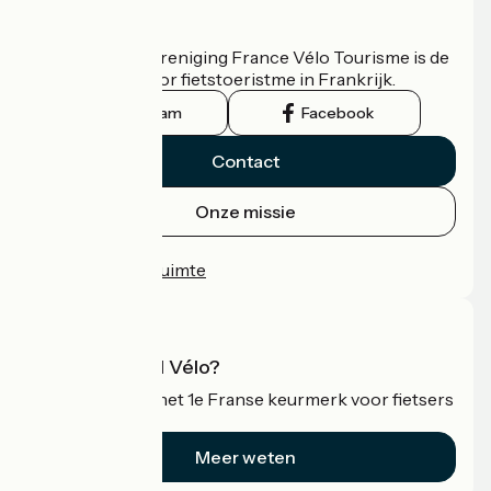
Wie zijn we?
De nationale vereniging France Vélo Tourisme is de
officiële gids voor fietstoeristme in Frankrijk.
Instagram
Facebook
Contact
Onze missie
Persruimte
Professionele ruimte
Wat is Accueil Vélo?
Accueil Vélo is het 1e Franse keurmerk voor fietsers
op vakantie.
Meer weten