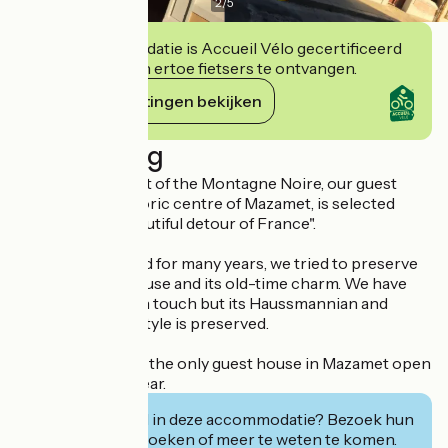
2
/
5
Deze accommodatie is Accueil Vélo gecertificeerd
en verbindt zich ertoe fietsers te ontvangen.
Haar verplichtingen bekijken
Beschrijving
Nestled at the foot of the Montagne Noire, our guest
house, in the historic centre of Mazamet, is selected
among "More beautiful detour of France".
Entirely renovated for many years, we tried to preserve
the soul of our house and its old-time charm. We have
brought a modern touch but its Haussmannian and
Second Empire-style is preserved.
La Villaé is almost the only guest house in Mazamet open
throughout the year.
Geïnteresseerd in deze accommodatie? Bezoek hun
website om te boeken of meer te weten te komen.