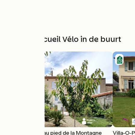
Andere Accueil Vélo in de buurt
Maison de ville au pied de la Montagne
Villa-O-