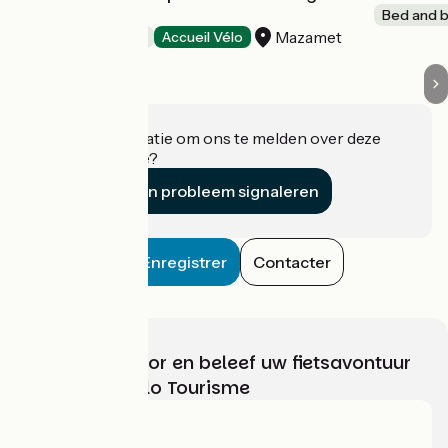
Noire
Bed and b
Mazamet
Bed and breakfast
Accueil Vélo
Heeft u informatie om ons te melden over deze
accommodatie?
Een probleem signaleren
Enregistrer
Contacter
Kies, bereid voor en beleef uw fietsavontuur
met France Vélo Tourisme