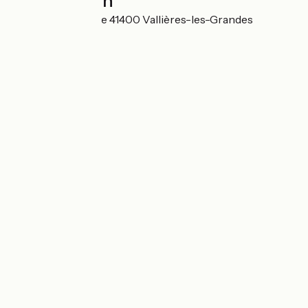
Localisation
4A Place de l'Église 41400 Vallières-les-Grandes