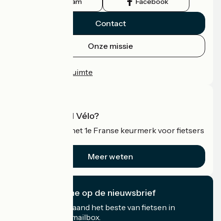
Instagram
Facebook
Contact
Onze missie
Persruimte
Professionele ruimte
Wat is Accueil Vélo?
Accueil Vélo is het 1e Franse keurmerk voor fietsers
op vakantie.
Meer weten
Ik abonneer me op de nieuwsbrief
Ontvang elke maand het beste van fietsen in
Frankrijk in uw mailbox.