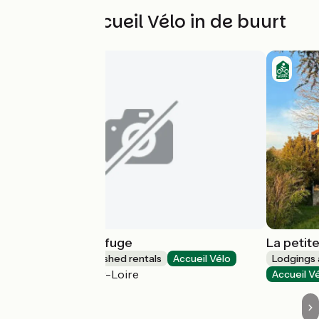
Andere Accueil Vélo in de buurt
Le Chouette Refuge
La petit
Lodgings and furnished rentals
Accueil Vélo
Lodgings 
Chaumont-sur-Loire
Accueil V