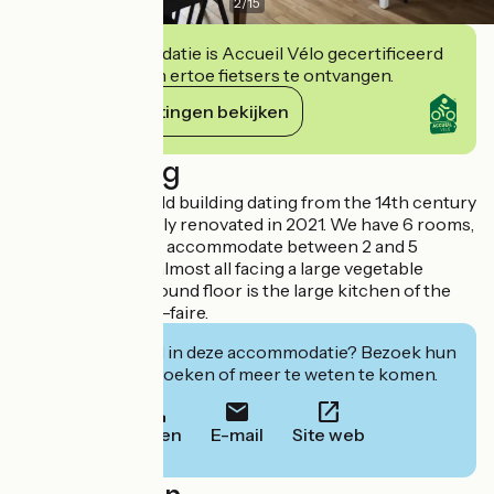
2
/
15
Deze accommodatie is Accueil Vélo gecertificeerd
en verbindt zich ertoe fietsers te ontvangen.
Haar verplichtingen bekijken
Beschrijving
La Prévôté is an old building dating from the 14th century
and was completely renovated in 2021. We have 6 rooms,
each of which can accommodate between 2 and 5
people. They are almost all facing a large vegetable
garden. On the ground floor is the large kitchen of the
Grange aux savoir-faire.
Geïnteresseerd in deze accommodatie? Bezoek hun
website om te boeken of meer te weten te komen.
Bellen
E-mail
Site web