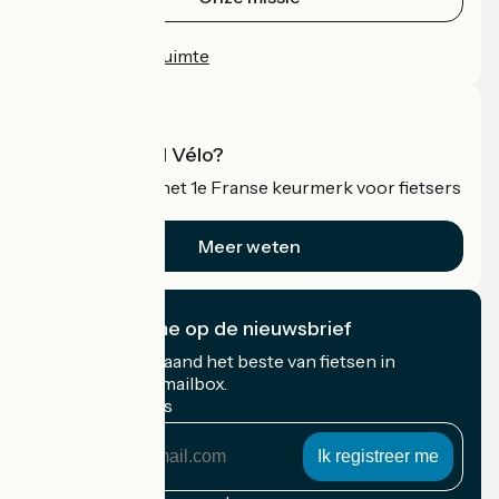
Persruimte
Professionele ruimte
Wat is Accueil Vélo?
Accueil Vélo is het 1e Franse keurmerk voor fietsers
op vakantie.
Meer weten
Ik abonneer me op de nieuwsbrief
Ontvang elke maand het beste van fietsen in
Frankrijk in uw mailbox.
Mijn e-mailadres
Mijn
e-
mailadres