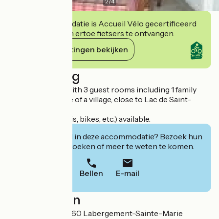
2
/
4
Deze accommodatie is Accueil Vélo gecertificeerd
en verbindt zich ertoe fietsers te ontvangen.
Haar verplichtingen bekijken
Beschrijving
Spacious house with 3 guest rooms including 1 family
suite in the centre of a village, close to Lac de Saint-
Point.
Storage room (skis, bikes, etc.) available.
Geïnteresseerd in deze accommodatie? Bezoek hun
website om te boeken of meer te weten te komen.
Bellen
E-mail
Localisation
41 Grande Rue 25160 Labergement-Sainte-Marie