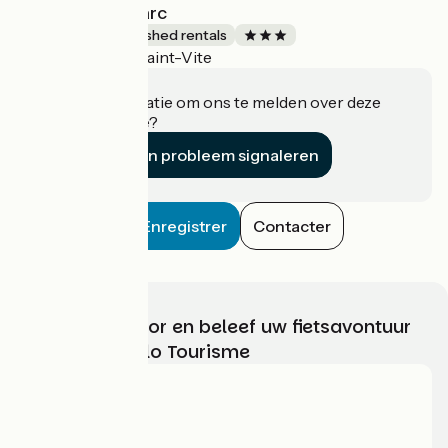
La Maison du Parc
Lodgings and furnished rentals
Saint-Vite
Accueil Vélo
Heeft u informatie om ons te melden over deze
accommodatie?
Een probleem signaleren
Enregistrer
Contacter
Kies, bereid voor en beleef uw fietsavontuur
met France Vélo Tourisme
Wie zijn we?