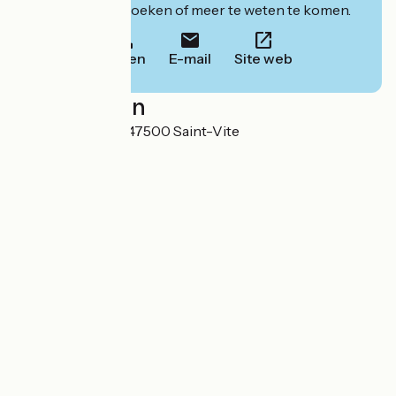
website om te boeken of meer te weten te komen.
Bellen
E-mail
Site web
Localisation
23 rue Principale 47500 Saint-Vite