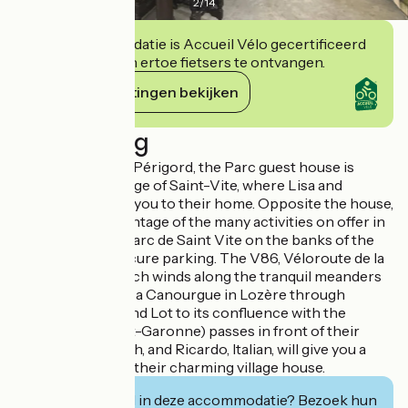
2
/
14
Deze accommodatie is Accueil Vélo gecertificeerd
en verbindt zich ertoe fietsers te ontvangen.
Haar verplichtingen bekijken
Beschrijving
At the gateway to Périgord, the Parc guest house is
located in the village of Saint-Vite, where Lisa and
Ricardo welcome you to their home. Opposite the house,
you can take advantage of the many activities on offer in
the magnificent Parc de Saint Vite on the banks of the
River Lot, with secure parking. The V86, Véloroute de la
Vallée du Lot (which winds along the tranquil meanders
of the river from La Canourgue in Lozère through
Aveyron, Cantal and Lot to its confluence with the
Garonne in Lot-et-Garonne) passes in front of their
house. Lisa, English, and Ricardo, Italian, will give you a
warm welcome in their charming village house.
Geïnteresseerd in deze accommodatie? Bezoek hun