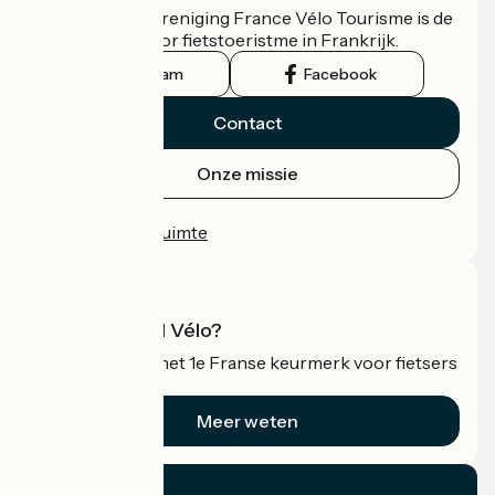
De nationale vereniging France Vélo Tourisme is de
officiële gids voor fietstoeristme in Frankrijk.
Instagram
Facebook
Contact
Onze missie
Persruimte
Professionele ruimte
Wat is Accueil Vélo?
Accueil Vélo is het 1e Franse keurmerk voor fietsers
op vakantie.
Meer weten