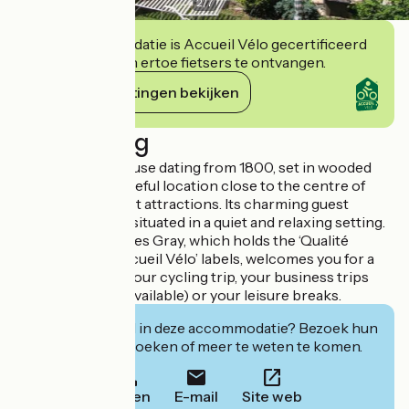
2
/
7
Deze accommodatie is Accueil Vélo gecertificeerd
en verbindt zich ertoe fietsers te ontvangen.
Haar verplichtingen bekijken
Beschrijving
A characterful house dating from 1800, set in wooded
grounds, in a peaceful location close to the centre of
Gray and its tourist attractions. Its charming guest
rooms are ideally situated in a quiet and relaxing setting.
La Levrière d’Arc les Gray, which holds the ‘Qualité
Tourisme’ and ‘Accueil Vélo’ labels, welcomes you for a
stopover during your cycling trip, your business trips
(overnight stays available) or your leisure breaks.
Geïnteresseerd in deze accommodatie? Bezoek hun
website om te boeken of meer te weten te komen.
Bellen
E-mail
Site web