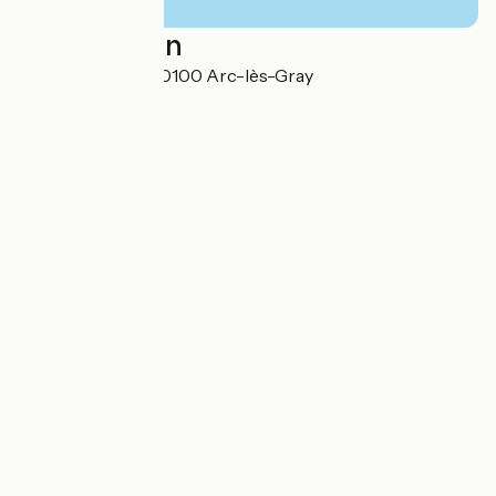
Localisation
1, place accarier 70100 Arc-lès-Gray