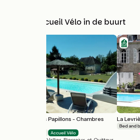
Andere Accueil Vélo in de buurt
Le Domaine des Papillons - Chambres
La Levri
d'hôtes
Bed and b
Bed and breakfast
Accueil Vélo
Beaujeu-Saint-Vallier-Pierrejux-et-Quitteur