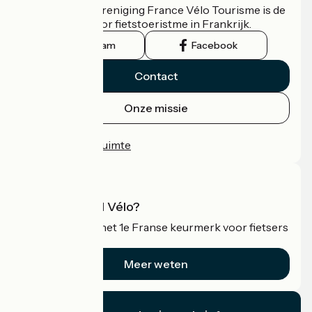
De nationale vereniging France Vélo Tourisme is de
officiële gids voor fietstoeristme in Frankrijk.
Instagram
Facebook
Contact
Onze missie
Persruimte
Professionele ruimte
Wat is Accueil Vélo?
Accueil Vélo is het 1e Franse keurmerk voor fietsers
op vakantie.
Meer weten