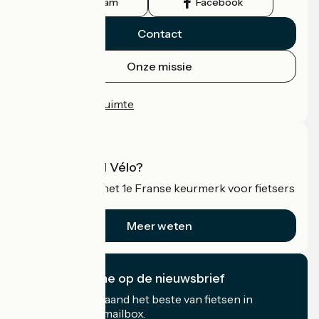
Instagram
Facebook
Contact
Onze missie
Persruimte
Professionele ruimte
Wat is Accueil Vélo?
Accueil Vélo is het 1e Franse keurmerk voor fietsers
op vakantie.
Meer weten
Ik abonneer me op de nieuwsbrief
Ontvang elke maand het beste van fietsen in
Frankrijk in uw mailbox.