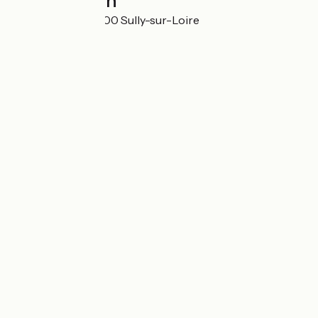
Localisation
Les Gorgeats 45600 Sully-sur-Loire