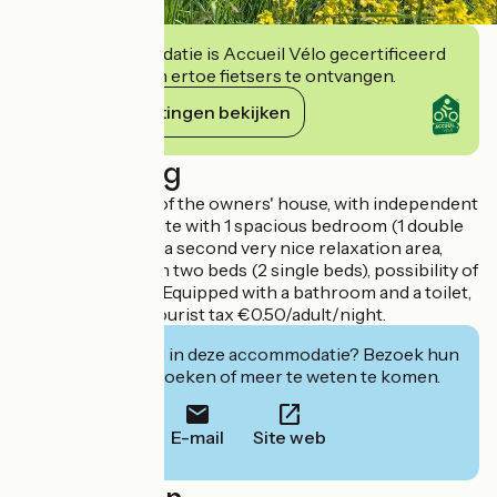
Deze accommodatie is Accueil Vélo gecertificeerd
en verbindt zich ertoe fietsers te ontvangen.
Haar verplichtingen bekijken
Beschrijving
On the first floor of the owners' house, with independent
access, 1 family suite with 1 spacious bedroom (1 double
bed), extended by a second very nice relaxation area,
library lounge with two beds (2 single beds), possibility of
an additional bed. Equipped with a bathroom and a toilet,
walk-in shower. Tourist tax €0.50/adult/night.
Geïnteresseerd in deze accommodatie? Bezoek hun
website om te boeken of meer te weten te komen.
E-mail
Site web