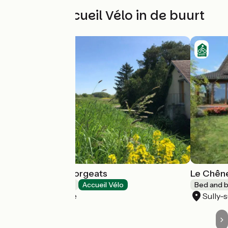
Andere Accueil Vélo in de buurt
La ferme des Gorgeats
Le Chên
Bed and breakfast
Accueil Vélo
Bed and b
Sully-sur-Loire
Sully-