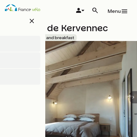
Overslaan
en
Menu
naar
close
de
Domaine de Kervennec
inhoud
gaan
Accueil Vélo
Bed and breakfast