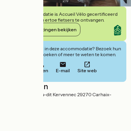
2
/
9
Deze accommodatie is Accueil Vélo gecertificeerd
en verbindt zich ertoe fietsers te ontvangen.
Haar verplichtingen bekijken
Geïnteresseerd in deze accommodatie? Bezoek hun
website om te boeken of meer te weten te komen.
Bellen
E-mail
Site web
Localisation
Jérôme Faller Lieu-dit Kervennec 29270 Carhaix-
Plouguer