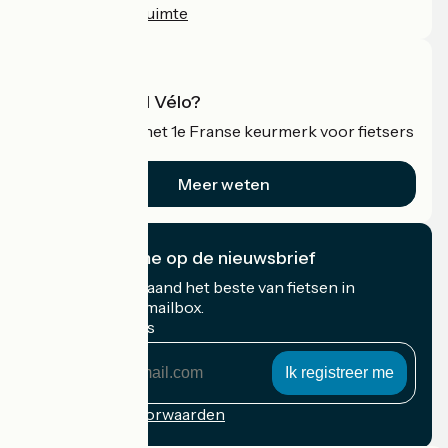
Professionele ruimte
Wat is Accueil Vélo?
Accueil Vélo is het 1e Franse keurmerk voor fietsers
op vakantie.
Meer weten
Ik abonneer me op de nieuwsbrief
Ontvang elke maand het beste van fietsen in
Frankrijk in uw mailbox.
Mijn e-mailadres
Mijn
e-
mailadres
Inschrijvingsvoorwaarden