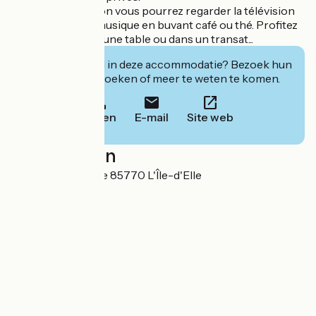
Dans le grand salon vous pourrez regarder la télévision
ou écouter de la musique en buvant café ou thé. Profitez
du jardin autour d'une table ou dans un transat...
Geïnteresseerd in deze accommodatie? Bezoek hun
website om te boeken of meer te weten te komen.
Bellen
E-mail
Site web
Localisation
3 avenue de la gare 85770 L'Île-d'Elle