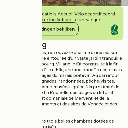
2
/
9
Deze accommodatie is Accueil Vélo gecertificeerd
en verbindt zich ertoe fietsers te ontvangen.
Haar verplichtingen bekijken
Beschrijving
Entre mer et marais, retrouvez le charme d'une maison
plus que centenaire entourée d'un vaste jardin tranquille
dans le centre du bourg. Villanelle fût construite à la fin
du XIXeme siècle à l'Ile d'Elle, une ancienne île désormais
entourée des bocages du marais poitevin. Au carrefour
de vos envies : baignades, randonnées, pêche, visites,
vélo, balades, nautisme, musées... grâce à la proximité de
la Venise Verte, de La Rochelle, des plages du littoral
vendéen, de la forêt domaniale de Mervent, et de la
myriade des monuments et des sites de Vendée et des
Charentes.
Villanelle vous offre trois belles chambres dotées de
salles d'eau et WC privés.