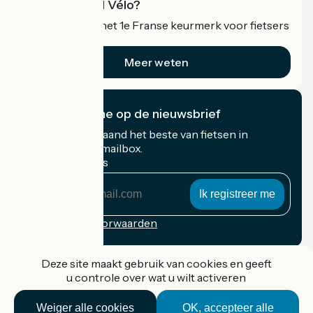
Wat is Accueil Vélo?
Accueil Vélo is het 1e Franse keurmerk voor fietsers
op vakantie.
Meer weten
Ik abonneer me op de nieuwsbrief
Ontvang elke maand het beste van fietsen in
Frankrijk in uw mailbox.
Mijn e-mailadres
Mijn
e-
mailadres
Inschrijvingsvoorwaarden
Gefinancierd in het kader van Destination France
Deze site maakt gebruik van cookies en geeft
u controle over wat u wilt activeren
Weiger alle cookies
OK, accepteer alle