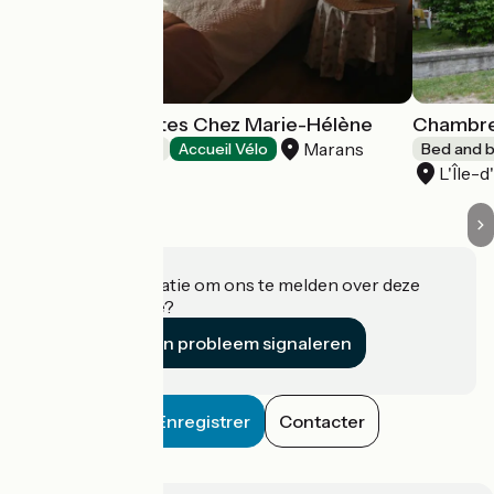
Chambres d'hôtes Chez Marie-Hélène
Chambres
Marans
Bed and breakfast
Accueil Vélo
Bed and b
L'Île-d
Heeft u informatie om ons te melden over deze
accommodatie?
Een probleem signaleren
Enregistrer
Contacter