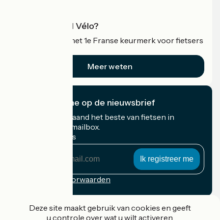
Wat is Accueil Vélo?
Accueil Vélo is het 1e Franse keurmerk voor fietsers
op vakantie.
Meer weten
Ik abonneer me op de nieuwsbrief
Ontvang elke maand het beste van fietsen in
Frankrijk in uw mailbox.
Mijn e-mailadres
Mijn
e-
mailadres
Inschrijvingsvoorwaarden
Gefinancierd in het kader van Destination France
Deze site maakt gebruik van cookies en geeft
u controle over wat u wilt activeren