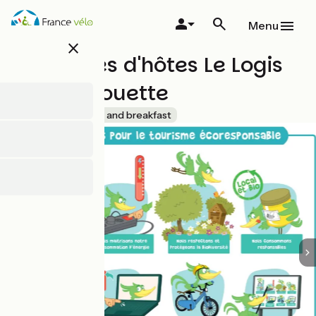
Overslaan
en
Menu
naar
close
de
Chambres d'hôtes Le Logis
inhoud
gaan
De La Chouette
Accueil Vélo
Bed and breakfast