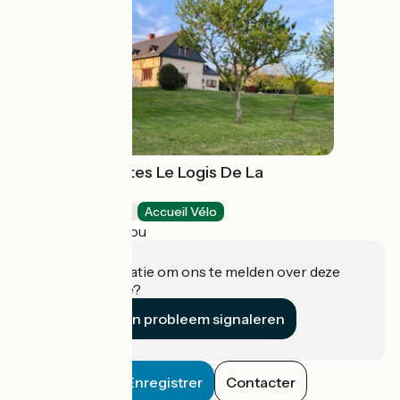
Chambres d'hôtes Le Logis De La
Chouette
Bed and breakfast
Accueil Vélo
Baugé-en-Anjou
Heeft u informatie om ons te melden over deze
accommodatie?
Een probleem signaleren
Enregistrer
Contacter