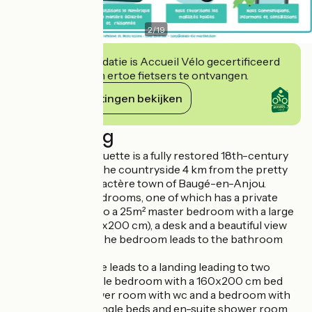
2
/
19
Deze accommodatie is Accueil Vélo gecertificeerd
en verbindt zich ertoe fietsers te ontvangen.
Haar verplichtingen bekijken
Beschrijving
Le Logis de la Chouette is a fully restored 18th-century
farmhouse set in the countryside 4 km from the pretty
Petite Cité de Caractère town of Baugé-en-Anjou.
We have three bedrooms, one of which has a private
staircase leading to a 25m² master bedroom with a large
double bed (2x80x200 cm), a desk and a beautiful view
over the garden. The bedroom leads to the bathroom
and WC.
A further staircase leads to a landing leading to two
bedrooms: a double bedroom with a 160x200 cm bed
and en-suite shower room with wc and a bedroom with
two 90x190 cm single beds and en-suite shower room