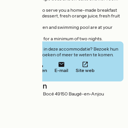
with wc.
We will be happy to serve you a home-made breakfast
with jam, yoghurt, dessert, fresh orange juice, fresh fruit
and pastries.
The pleasure garden and swimming pool are at your
disposal.
Stays are available for a minimum of two nights.
Geïnteresseerd in deze accommodatie? Bezoek hun
website om te boeken of meer te weten te komen.
Bellen
E-mail
Site web
Localisation
Le Grand Mandon Bocé 49150 Baugé-en-Anjou