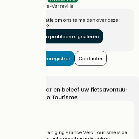
Saint-Martin-de-Varreville
Heeft u informatie om ons te melden over deze
accommodatie?
Een probleem signaleren
Enregistrer
Contacter
Kies, bereid voor en beleef uw fietsavontuur
met France Vélo Tourisme
Wie zijn we?
De nationale vereniging France Vélo Tourisme is de
officiële gids voor fietstoeristme in Frankrijk.