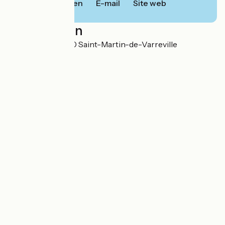
Bellen
E-mail
Site web
Localisation
14 La Vallée 50480 Saint-Martin-de-Varreville