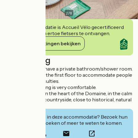
2
/
8
Deze accommodatie is Accueil Vélo gecertificeerd
en verbindt zich ertoe fietsers te ontvangen.
Haar verplichtingen bekijken
Beschrijving
Our guest rooms have a private bathroom/shower room.
One of them is on the first floor to accommodate people
with mobility difficulties.
Our French bedding is very comfortable.
They are located in the heart of the Domaine, in the calm
of the Normandy countryside, close to historical, natural
and tourist sites.
Geïnteresseerd in deze accommodatie? Bezoek hun
website om te boeken of meer te weten te komen.