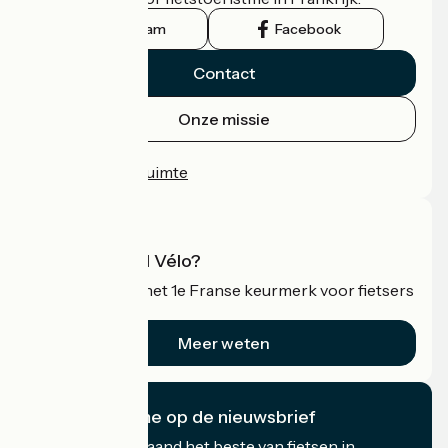
Instagram
Facebook
Contact
Onze missie
Persruimte
Professionele ruimte
Wat is Accueil Vélo?
Accueil Vélo is het 1e Franse keurmerk voor fietsers
op vakantie.
Meer weten
Ik abonneer me op de nieuwsbrief
Ontvang elke maand het beste van fietsen in