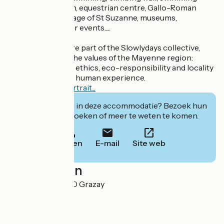
pool, water garden, equestrian centre, Gallo-Roman
sites, medieval village of St Suzanne, museums,
numerous summer events.....
Odile and Denis are part of the Slowlydays collective,
which embodies the values of the Mayenne region:
kindness, sharing, ethics, eco-responsibility and locality
to give you a great human experience.
Discover their portrait...
Geïnteresseerd in deze accommodatie? Bezoek hun
website om te boeken of meer te weten te komen.
Bellen
E-mail
Site web
Localisation
Le Domaine 53440 Grazay