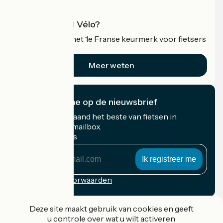
Wat is Accueil Vélo?
Accueil Vélo is het 1e Franse keurmerk voor fietsers
op vakantie.
Meer weten
Ik abonneer me op de nieuwsbrief
Ontvang elke maand het beste van fietsen in
Frankrijk in uw mailbox.
Mijn e-mailadres
Mijn
e-
mailadres
Inschrijvingsvoorwaarden
Gefinancierd in het kader van Destination France
Deze site maakt gebruik van cookies en geeft
u controle over wat u wilt activeren