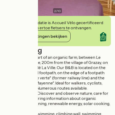
2
/
10
Deze accommodatie is Accueil Vélo gecertificeerd
en verbindt zich ertoe fietsers te ontvangen.
Haar verplichtingen bekijken
Beschrijving
Situated in the heart of an organic farm, between Le
Mans and Mayenne, 200m from the village of Grazay, on
the road to Marcillé La Ville. Our B&B is located on the
Mont Saint Michel footpath, on the edge of a footpath
that joins the "voie verte" (former railway line) and the
towpath on the "Mayenne". Ideal for walkers, cyclists,
horse riders, etc. Numerous routes available.
Activities on site: Discover and observe nature, care for
small animals. Sharing information about organic
farming and gardening, renewable energy, solar cooking,
bee-keeping...
Nearby: Fishing, swimming, climbing wall, swimming