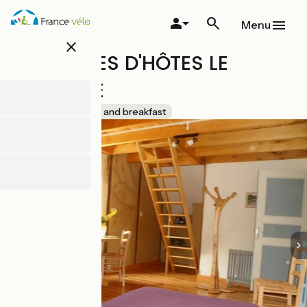
Overslaan
en
Menu
naar
close
de
CHAMBRES D'HÔTES LE
inhoud
gaan
DOMAINE
Accueil Vélo
Bed and breakfast