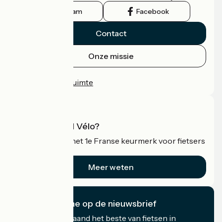
Instagram
Facebook
Contact
Onze missie
Persruimte
Professionele ruimte
Wat is Accueil Vélo?
Accueil Vélo is het 1e Franse keurmerk voor fietsers
op vakantie.
Meer weten
Ik abonneer me op de nieuwsbrief
Ontvang elke maand het beste van fietsen in