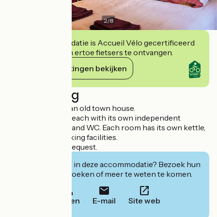
2
/
8
Deze accommodatie is Accueil Vélo gecertificeerd
en verbindt zich ertoe fietsers te ontvangen.
Haar verplichtingen bekijken
Beschrijving
The ambience of an old town house.
Three bedrooms, each with its own independent
entrance, shower and WC. Each room has its own kettle,
tea and coffee making facilities.
Table d'hôtes on request.
Geïnteresseerd in deze accommodatie? Bezoek hun
website om te boeken of meer te weten te komen.
Bellen
E-mail
Site web