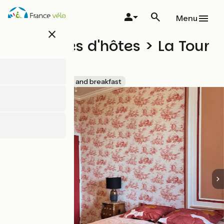
Overslaan
en
Menu
naar
close
de
Chambres d'hôtes > La Tour
inhoud
gaan
Cachée
Accueil Vélo
Bed and breakfast