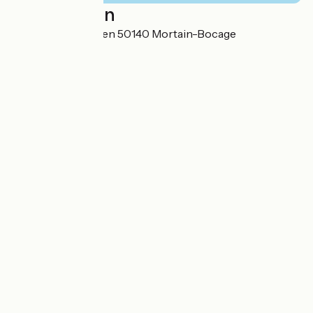
Localisation
12 rue Thannhausen 50140 Mortain-Bocage