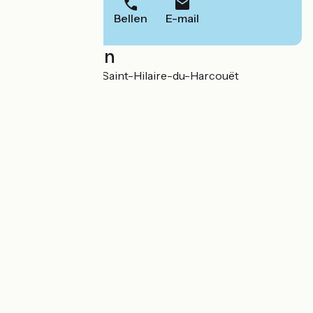
Bellen
E-mail
Localisation
La Jaunais 50730 Saint-Hilaire-du-Harcouët