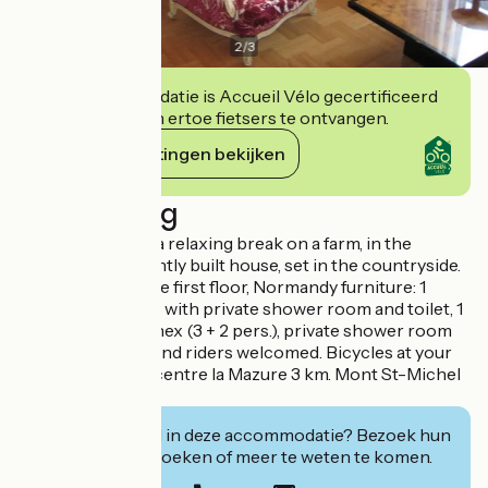
2
/
3
Deze accommodatie is Accueil Vélo gecertificeerd
en verbindt zich ertoe fietsers te ontvangen.
Haar verplichtingen bekijken
Beschrijving
Come and spend a relaxing break on a farm, in the
comfort of a recently built house, set in the countryside.
2 bedrooms on the first floor, Normandy furniture: 1
bedroom (2 pers.) with private shower room and toilet, 1
bedroom with annex (3 + 2 pers.), private shower room
and toilet. Horse and riders welcomed. Bicycles at your
disposal. Leisure centre la Mazure 3 km. Mont St-Michel
35 km.
Geïnteresseerd in deze accommodatie? Bezoek hun
website om te boeken of meer te weten te komen.