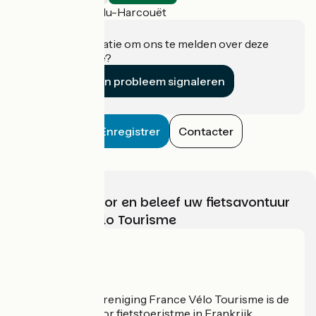
Saint-Hilaire-du-Harcouët
Heeft u informatie om ons te melden over deze
accommodatie?
Een probleem signaleren
Enregistrer
Contacter
Kies, bereid voor en beleef uw fietsavontuur
met France Vélo Tourisme
Wie zijn we?
De nationale vereniging France Vélo Tourisme is de
officiële gids voor fietstoeristme in Frankrijk.