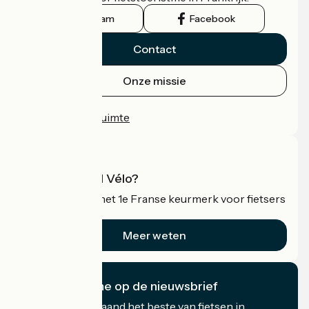
Instagram
Facebook
Contact
Onze missie
Persruimte
Professionele ruimte
Wat is Accueil Vélo?
Accueil Vélo is het 1e Franse keurmerk voor fietsers
op vakantie.
Meer weten
Ik abonneer me op de nieuwsbrief
Ontvang elke maand het beste van fietsen in