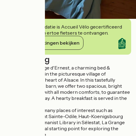
Deze accommodatie is Accueil Vélo gecertificeerd
en verbindt zich ertoe fietsers te ontvangen.
Haar verplichtingen bekijken
Beschrijving
Discover La Grange d'Ernest, a charming bed &
breakfast nestled in the picturesque village of
Wittisheim, in the heart of Alsace. In this tastefully
renovated former barn, we offer two spacious, bright
rooms, equipped with all modern comforts, to guarantee
a most pleasant stay. A hearty breakfast is served in the
common room.
Situated close to many places of interest such as
Europa-Park, Mont Sainte-Odile, Haut-Koenigsbourg
castle and the Humanist Library in Sélestat, La Grange
d'Ernest is the ideal starting point for exploring the
wonders of Alsace.