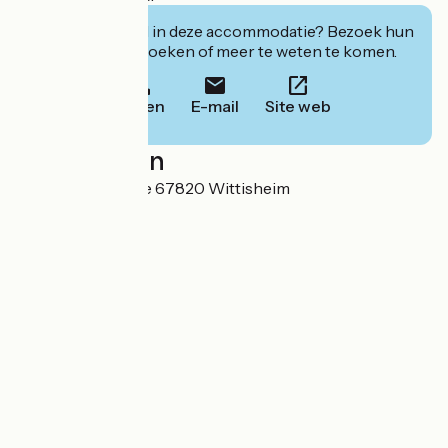
Geïnteresseerd in deze accommodatie? Bezoek hun
website om te boeken of meer te weten te komen.
Bellen
E-mail
Site web
Localisation
6 rue du Cimetière 67820 Wittisheim