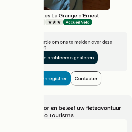
Chambres d'hôtes La Grange d'Ernest
Bed and breakfast
Accueil Vélo
Wittisheim
Heeft u informatie om ons te melden over deze
accommodatie?
Een probleem signaleren
Enregistrer
Contacter
Kies, bereid voor en beleef uw fietsavontuur
met France Vélo Tourisme