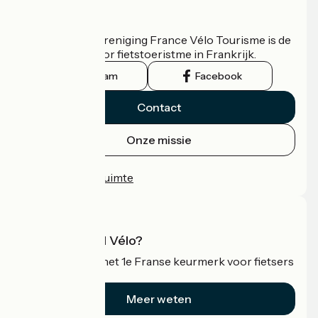
Wie zijn we?
De nationale vereniging France Vélo Tourisme is de
officiële gids voor fietstoeristme in Frankrijk.
Instagram
Facebook
Contact
Onze missie
Persruimte
Professionele ruimte
Wat is Accueil Vélo?
Accueil Vélo is het 1e Franse keurmerk voor fietsers
op vakantie.
Meer weten