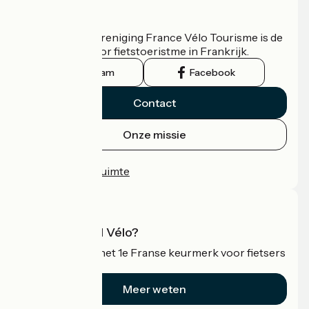
Wie zijn we?
De nationale vereniging France Vélo Tourisme is de
officiële gids voor fietstoeristme in Frankrijk.
Instagram
Facebook
Contact
Onze missie
Persruimte
Professionele ruimte
Wat is Accueil Vélo?
Accueil Vélo is het 1e Franse keurmerk voor fietsers
op vakantie.
Meer weten