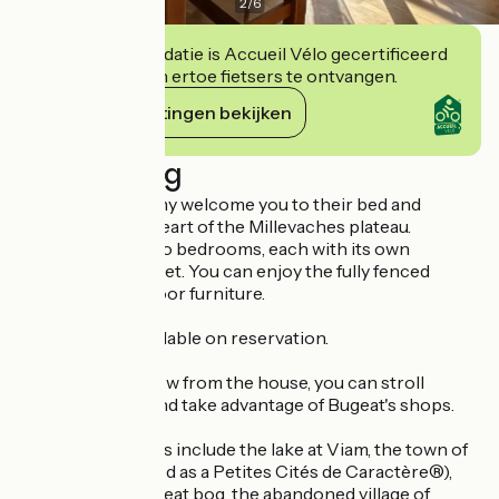
2
/
6
Deze accommodatie is Accueil Vélo gecertificeerd
en verbindt zich ertoe fietsers te ontvangen.
Haar verplichtingen bekijken
Beschrijving
Isabelle and Jérémy welcome you to their bed and
breakfast in the heart of the Millevaches plateau.
The house has two bedrooms, each with its own
bathroom and toilet. You can enjoy the fully fenced
garden with outdoor furniture.
Table d'hôtes available on reservation.
Just a stone's throw from the house, you can stroll
around the lake and take advantage of Bugeat's shops.
Nearby attractions include the lake at Viam, the town of
Treignac (classified as a Petites Cités de Caractère®),
the Longeyroux peat bog, the abandoned village of