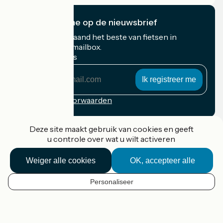
Ik abonneer me op de nieuwsbrief
Ontvang elke maand het beste van fietsen in
Frankrijk in uw mailbox.
Mijn e-mailadres
Mijn
e-
mailadres
Inschrijvingsvoorwaarden
Gefinancierd in het kader van Destination France
Deze site maakt gebruik van cookies en geeft
u controle over wat u wilt activeren
Weiger alle cookies
OK, accepteer alle
Accueil Vélo Pro
Contact
Personaliseer
Wettelijke informatie
NL
Contact
Privacy policy
Kaartopties
Réalisation :
StudioJuillet
et
France Vélo Tourisme