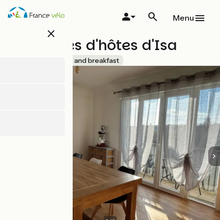
Overslaan
en
Menu
naar
close
de
Chambres d'hôtes d'Isa
inhoud
gaan
Accueil Vélo
Bed and breakfast