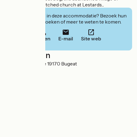
Clédat and the thatched church at Lestards...
Geïnteresseerd in deze accommodatie? Bezoek hun
website om te boeken of meer te weten te komen.
Bellen
E-mail
Site web
Localisation
1, rue de la Ganette 19170 Bugeat