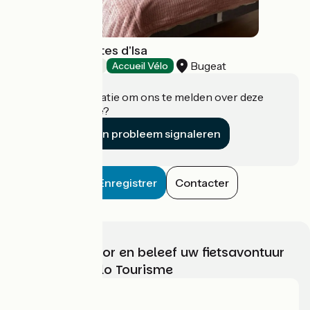
Chambres d'hôtes d'Isa
Bugeat
Bed and breakfast
Accueil Vélo
Heeft u informatie om ons te melden over deze
accommodatie?
Een probleem signaleren
Enregistrer
Contacter
Kies, bereid voor en beleef uw fietsavontuur
met France Vélo Tourisme