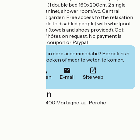
"Poppy" bedroom (1 double bed 160x200cm, 2 single
beds on the mezzanine), shower room/wc. Central
heating. Court and garden. Free access to the relaxation
area (not accessible to disabled people) with whirlpool
bath and hammam (towels and shoes provided). Cot:
€10/night. Table d'hôtes on request. No payment is
requested by PCS coupon or Paypal.
Geïnteresseerd in deze accommodatie? Bezoek hun
website om te boeken of meer te weten te komen.
Bellen
E-mail
Site web
Localisation
Le Gros Chêne 61400 Mortagne-au-Perche