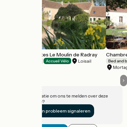
Chambres d'hôtes Le Moulin de Radray
Chambre
Loisail
Bed and breakfast
Accueil Vélo
Bed and b
Morta
Heeft u informatie om ons te melden over deze
accommodatie?
Een probleem signaleren