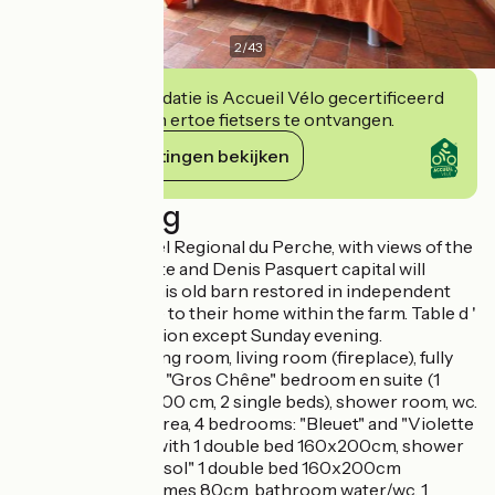
2
/
43
Deze accommodatie is Accueil Vélo gecertificeerd
en verbindt zich ertoe fietsers te ontvangen.
Haar verplichtingen bekijken
Beschrijving
In the Parc Naturel Regional du Perche, with views of the
Percheron, Brigitte and Denis Pasquert capital will
welcome you in this old barn restored in independent
guest house close to their home within the farm. Table d '
hôtes on reservation except Sunday evening.
Ground floor: dining room, living room (fireplace), fully
equipped kitchen, "Gros Chêne" bedroom en suite (1
double bed 160x200 cm, 2 single beds), shower room, wc.
Upstairs: lounge area, 4 bedrooms: "Bleuet" and "Violette
et Coucou" each with 1 double bed 160x200cm, shower
room/wc, "Tournesol" 1 double bed 160x200cm
separable into 2 times 80cm, bathroom water/wc, 1