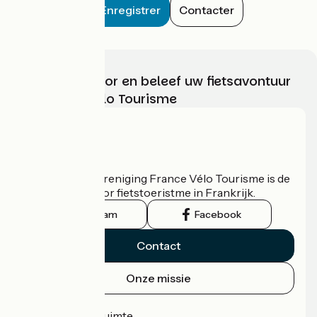
Enregistrer
Contacter
Kies, bereid voor en beleef uw fietsavontuur
met France Vélo Tourisme
Wie zijn we?
De nationale vereniging France Vélo Tourisme is de
officiële gids voor fietstoeristme in Frankrijk.
Instagram
Facebook
Contact
Onze missie
Persruimte
Professionele ruimte