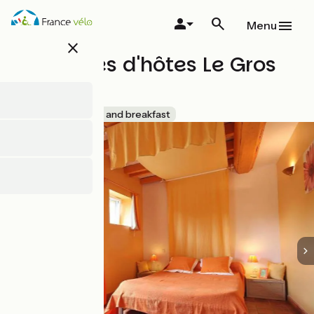
Overslaan
en
Menu
naar
close
de
Chambres d'hôtes Le Gros
inhoud
gaan
Chêne
Accueil Vélo
Bed and breakfast