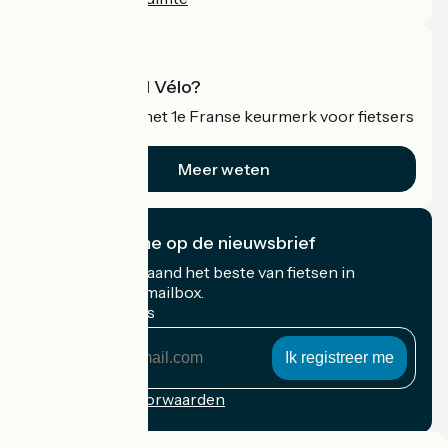
Wat is Accueil Vélo?
Accueil Vélo is het 1e Franse keurmerk voor fietsers
op vakantie.
Meer weten
Ik abonneer me op de nieuwsbrief
Ontvang elke maand het beste van fietsen in
Frankrijk in uw mailbox.
Mijn e-mailadres
Mijn
e-
mailadres
Inschrijvingsvoorwaarden
Gefinancierd in het kader van Destination France