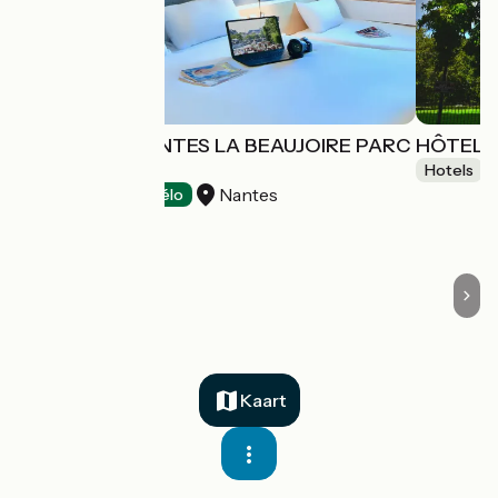
HÔTEL IBIS NANTES LA BEAUJOIRE PARC
HÔTEL D
EXPO
Hotels
Nantes
Hotels
Accueil Vélo
Kaart