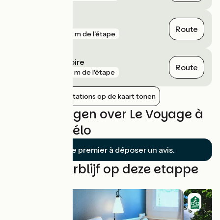
Bouaye
Route
gare
752 m de l'étape
Thouaré-sur-Loire
Route
gare
853 m de l'étape
Nabijgelegen stations op de kaart tonen
Beoordelingen over Le Voyage à
Nantes à vélo
Soyez le premier à déposer un avis.
Vind uw verblijf op deze etappe