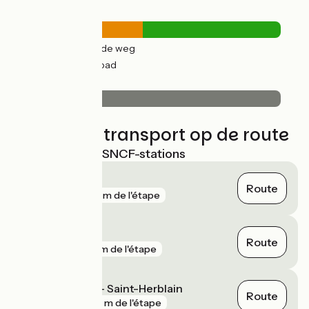
Wegtypes
8km
(46%) Over de weg
9km
(48%) Fietspad
Wegdektype
17km
(94%) Glad
Treinen en transport op de route
Dichtstbijzijnde SNCF-stations
Nantes
Route
gare
122 m de l'étape
Chantenay
Route
gare
311 m de l'étape
La Basse Indre - Saint-Herblain
Route
gare
352 m de l'étape