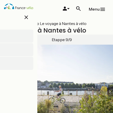
Overslaan
en
Menu
naar
close
de
inhoud
Alle etappes op Le voyage à Nantes à vélo
gaan
Le Voyage à Nantes à vélo
Etappe 9/9