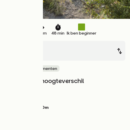
18 km
48 min
Ik ben beginner
Nantes
Nantes
Kastelen en monumenten
Hellingen en hoogteverschil
Stijgingen:
87m
Dalingen:
87m
Laagste punt:
1m
Hoogste punt:
40m