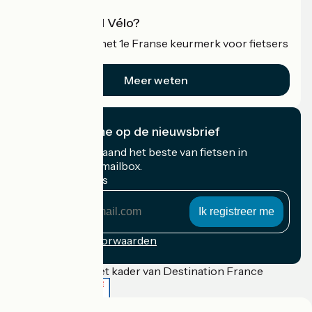
Wat is Accueil Vélo?
Accueil Vélo is het 1e Franse keurmerk voor fietsers
op vakantie.
Meer weten
Ik abonneer me op de nieuwsbrief
Ontvang elke maand het beste van fietsen in
Frankrijk in uw mailbox.
Mijn e-mailadres
Mijn
e-
mailadres
Inschrijvingsvoorwaarden
Gefinancierd in het kader van Destination France