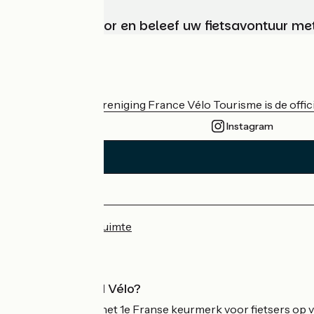
Kies, bereid voor en beleef uw fietsavontuur me
Wie zijn we?
De nationale vereniging France Vélo Tourisme is de officië
Instagram
Persruimte
Professionele ruimte
Wat is Accueil Vélo?
Accueil Vélo is het 1e Franse keurmerk voor fietsers op v