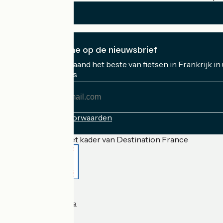
Ik abonneer me op de nieuwsbrief
Ontvang elke maand het beste van fietsen in Frankrijk in
Mijn e-mailadres
Mijn
e-
mailadres
Inschrijvingsvoorwaarden
Gefinancierd in het kader van Destination France
Accueil Vélo Pro
Contact
Wettelijke informatie
Contact
Privacy policy