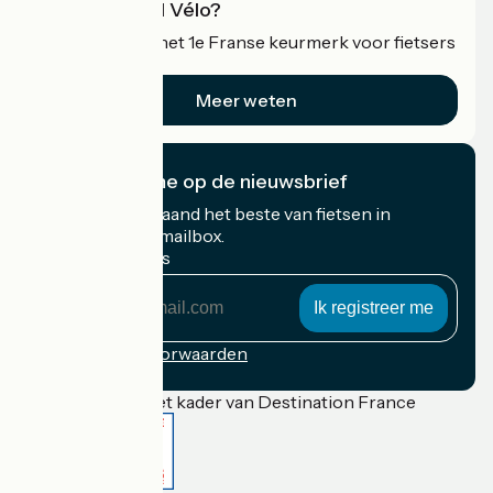
Wat is Accueil Vélo?
Accueil Vélo is het 1e Franse keurmerk voor fietsers
op vakantie.
Meer weten
Ik abonneer me op de nieuwsbrief
Ontvang elke maand het beste van fietsen in
Frankrijk in uw mailbox.
Mijn e-mailadres
Mijn
e-
mailadres
Inschrijvingsvoorwaarden
Gefinancierd in het kader van Destination France