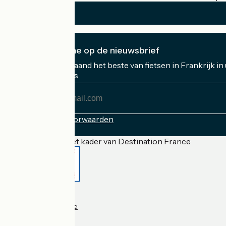
Ik abonneer me op de nieuwsbrief
Ontvang elke maand het beste van fietsen in Frankrijk in
Mijn e-mailadres
Mijn
e-
mailadres
Inschrijvingsvoorwaarden
Gefinancierd in het kader van Destination France
Accueil Vélo Pro
Contact
Wettelijke informatie
Contact
Privacy policy