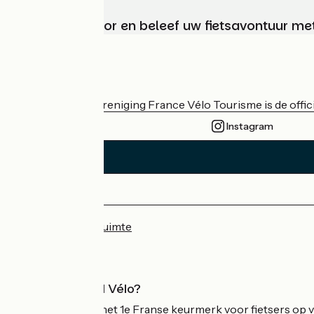
Kies, bereid voor en beleef uw fietsavontuur me
Wie zijn we?
De nationale vereniging France Vélo Tourisme is de officië
Instagram
Persruimte
Professionele ruimte
Wat is Accueil Vélo?
Accueil Vélo is het 1e Franse keurmerk voor fietsers op v