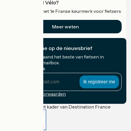
Wat is Accueil Vélo?
Accueil Vélo is het 1e Franse keurmerk voor fietsers
op vakantie.
Meer weten
Ik abonneer me op de nieuwsbrief
Ontvang elke maand het beste van fietsen in
Frankrijk in uw mailbox.
Mijn e-mailadres
Mijn
e-
mailadres
Inschrijvingsvoorwaarden
Gefinancierd in het kader van Destination France