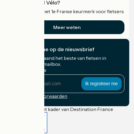
Wat is Accueil Vélo?
Accueil Vélo is het 1e Franse keurmerk voor fietsers
op vakantie.
Meer weten
Ik abonneer me op de nieuwsbrief
Ontvang elke maand het beste van fietsen in
Frankrijk in uw mailbox.
Mijn e-mailadres
Mijn
e-
mailadres
Inschrijvingsvoorwaarden
Gefinancierd in het kader van Destination France