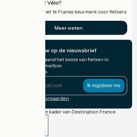
Wat is Accueil Vélo?
Accueil Vélo is het 1e Franse keurmerk voor fietsers
op vakantie.
Meer weten
Ik abonneer me op de nieuwsbrief
Ontvang elke maand het beste van fietsen in
Frankrijk in uw mailbox.
Mijn e-mailadres
Mijn
e-
mailadres
Inschrijvingsvoorwaarden
Gefinancierd in het kader van Destination France