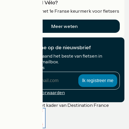
Wat is Accueil Vélo?
Accueil Vélo is het 1e Franse keurmerk voor fietsers
op vakantie.
Meer weten
Ik abonneer me op de nieuwsbrief
Ontvang elke maand het beste van fietsen in
Frankrijk in uw mailbox.
Mijn e-mailadres
Mijn
e-
mailadres
Inschrijvingsvoorwaarden
Gefinancierd in het kader van Destination France