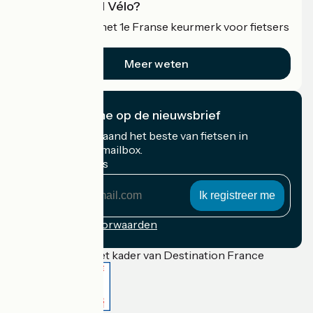
Wat is Accueil Vélo?
Accueil Vélo is het 1e Franse keurmerk voor fietsers
op vakantie.
Meer weten
Ik abonneer me op de nieuwsbrief
Ontvang elke maand het beste van fietsen in
Frankrijk in uw mailbox.
Mijn e-mailadres
Mijn
e-
mailadres
Inschrijvingsvoorwaarden
Gefinancierd in het kader van Destination France