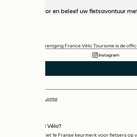
Kies, bereid voor en beleef uw fietsavontuur me
Wie zijn we?
De nationale vereniging France Vélo Tourisme is de officië
Instagram
Persruimte
Professionele ruimte
Wat is Accueil Vélo?
Accueil Vélo is het 1e Franse keurmerk voor fietsers op v