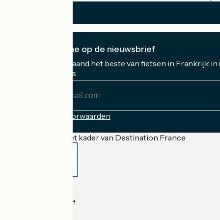
Ik abonneer me op de nieuwsbrief
Ontvang elke maand het beste van fietsen in Frankrijk in
Mijn e-mailadres
Mijn
e-
mailadres
Inschrijvingsvoorwaarden
Gefinancierd in het kader van Destination France
Accueil Vélo Pro
Contact
Wettelijke informatie
Contact
Privacy policy